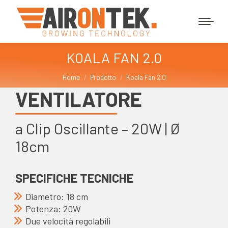
KOALA FAN 2.0
Tu sei qui:
Home
Prodotto
Koala Fan 2.0
VENTILATORE
a Clip Oscillante – 20W | Ø
18cm
SPECIFICHE TECNICHE
Diametro: 18 cm
Potenza: 20W
Due velocità regolabili