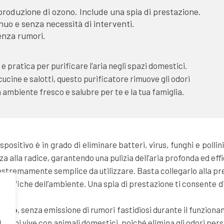
a produzione di ozono. Include una spia di prestazione.
uo e senza necessità di interventi.
senza rumori.
 pratica per purificare l’aria negli spazi domestici.
ucine e salotti, questo purificatore rimuove gli odori
un ambiente fresco e salubre per te e la tua famiglia.
spositivo è in grado di eliminare batteri, virus, funghi e poll
zza alla radice, garantendo una pulizia dell’aria profonda ed eff
stremamente semplice da utilizzare. Basta collegarlo alla pres
ecifiche dell’ambiente. Una spia di prestazione ti consente
zioso
, senza emissione di rumori fastidiosi durante il funzion
g
r chi vive con animali domestici, poiché elimina gli odori pers