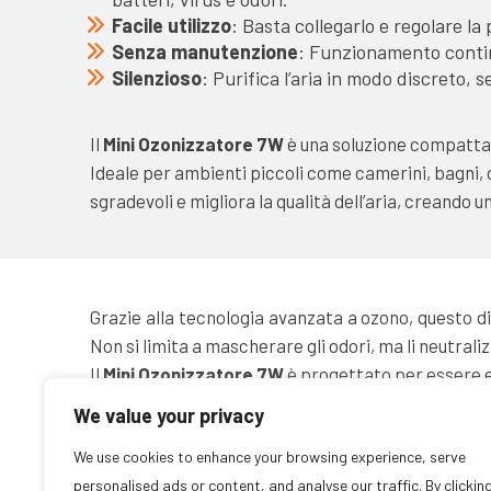
Facile utilizzo
: Basta collegarlo e regolare l
Senza manutenzione
: Funzionamento contin
Silenzioso
: Purifica l’aria in modo discreto, 
Il
Mini Ozonizzatore 7W
è una soluzione compatta e
Ideale per ambienti piccoli come camerini, bagni, c
sgradevoli e migliora la qualità dell’aria, creando 
Grazie alla tecnologia avanzata a ozono, questo di
Non si limita a mascherare gli odori, ma li neutrali
Il
Mini Ozonizzatore 7W
è progettato per essere e
essere facilmente regolata secondo le esigenze sp
We value your privacy
garantire un uso sicuro e ottimale.
We use cookies to enhance your browsing experience, serve
Questo dispositivo è inoltre completamente
silen
personalised ads or content, and analyse our traffic. By clickin
soluzione efficiente e senza problemi. È perfetto pe