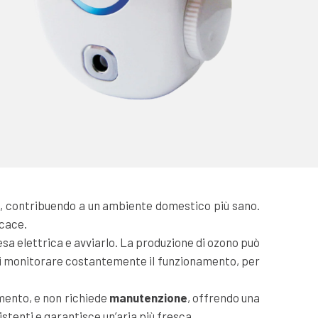
ini, contribuendo a un ambiente domestico più sano.
icace.
a elettrica e avviarlo. La produzione di ozono può
 di monitorare costantemente il funzionamento, per
amento, e non richiede
manutenzione
, offrendo una
istenti e garantisce un’aria più fresca.