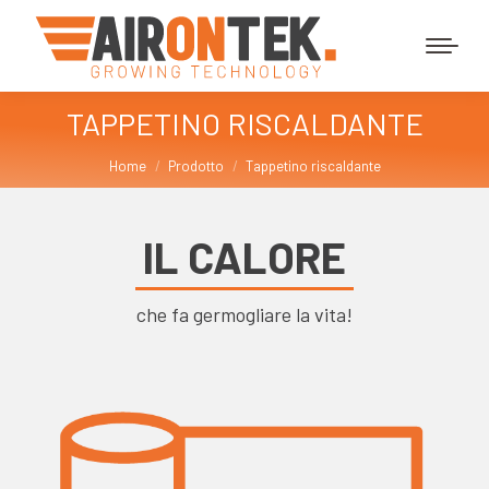
TAPPETINO RISCALDANTE
Tu sei qui:
Home
Prodotto
Tappetino riscaldante
IL CALORE
che fa germogliare la vita!